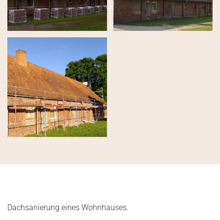
Dach­sa­nie­rung eines Wohn­hau­ses.